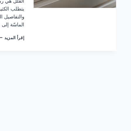
الفلل هي رمز
يتطلب الكثي
والتفاصيل ال
الماسّة إلى
أف
إقرأ المزيد
شر
تن
فل
بخب
عال