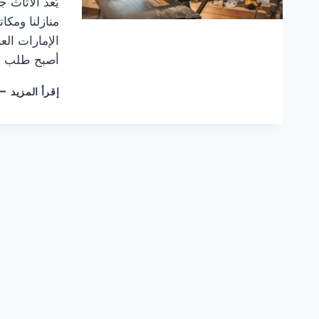
يُعد الأثاث ج
منازلنا ومكا
الإمارات الع
أصبح طلب ن
أف
إقرأ المزيد
نجا
أثا
في
الإ