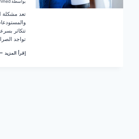
بواسطة
hmed
تعد مشكلة ا
والمستودعات
تتكاثر بسرعة
تواجد الصرا
تع
إقرأ المزيد
عل
شر
مك
الص
في
دب
الر