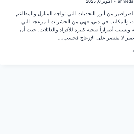
ahmeda
أكتوبر 6, 2025
لصراصير من أبرز التحديات التي تواجه المنازل والمطاعم
 والمكاتب في دبي، فهي من الحشرات المزعجة التي
 وتسبب أضراراً صحية كبيرة للأفراد والعائلات. حيث أن
صير لا يقتصر على الإزعاج فحسب،…
رف
ى
كة
افحة
راصير
ي
ائدة