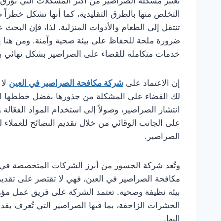
تُعتبر مشكلة الصراصير من أكثر المشكلات التي تؤر
التخلص منها بالطرق التقليدية، كما أنها تشكل خطراً صح
تنتقل إلى الطعام والأدوات المنزلية. لذا، فإن البح
ضرورة ملحة للحفاظ على بيئة صحية وآمنة. ومن هنا ي
خدمات متكاملة للقضاء على الصراصير بشكل نهائي باس
إن الاعتماد على
شركة مكافحة الصراصير في العين
لا 
لك القضاء على المشكلة من جذورها بفضل خططها ال
انتشار الصراصير، وصولاً إلى استخدام المواد الفعّالة
على الجانب الوقائي من خلال تقديم النصائح للعملاء
الصراصير.
وتُعد شركة الجسور من أبرز الشركات المتخصصة في ه
مكافحة الصراصير في العين، فهي لا تقتصر على تقد
بيئة نظيفة وصحية. تعتمد الشركة على فريق عمل مؤه
الحشرات الزاحفة، بما فيها الصراصير التي تُعرف بقدر
إليها.