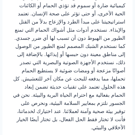
كيميائية ضارة أو سموم قد تؤذي الحمام أو الكائنات
الحية الأخرى، أو حتى تؤثر على صحة الإنسان. تعتمد
استراتيجيتنا على مبدأ الطرد والإزعاج بدلاً من القتل
والإيذاء. نستخدم أدوات مثل أشواك الحمام التي تمنع
الطيور من الهبوط دون أن تسبب لها أي ضرر جسدي.
كما نستخدم الشبك المصمم لمنع الطيور من الوصول
إلى مناطق معينة دون حبسها أو إيذائها. بالإضافة إلى
ذلك، نستخدم الأجهزة الصوتية والبصرية التي تصدر
أصواتًا مزعجة أو ومضات ضوئية لا يستطيع الحمام
تحملها، مما يدفعه للبحث عن مكان آخر للتعشيش. كل
هذه الحلول تعتمد على تقنيات حديثة تضمن إبعاد
الحمام بفعالية مع احترام الحياة البرية والبيئة. نحن في
الجسور نلتزم بمعايير السلامة البيئية، ونحرص على
توفير بيئة صحية وآمنة لعملائنا. عند اختيارك لخدماتنا،
فأنت لا تختار فقط الحل الفعال، بل تختار أيضًا الخيار
الأخلاقي والبيئي.