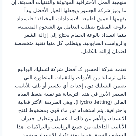
منهجية العمل الاحترافية الموثوقة والتقنيات الحديثة. إن
ما يميز شركة الجسور ويجعلها الخيار الأفضل يبدأ
بفهمها العميق لطبيعة الانسدادات المختلفة؛ فانسداد
بالوعة المطبخ يتطلب التعامل مع الشحوم المتصلبة،
بينما انسداد بالوعة الحمام يحتاج إلى إزالة الشعر
والرواسب الصابونية، ويتطلب كل منها تقنية متخصصة
لضمان إزالته بالكامل.
تعتمد شركة الجسور كـ أفضل شركة لتسليك البواليع
على ترسانة من الأدوات والتقنيات المتطورة التي
تضمن التسليك دون إحداث أي تكسير أو تلف للأنابيب.
العنصر الأبرز في هذه الترسانة هو تقنية ضغط المياه
العالي (Hydro Jetting)، وهي الطريقة الأكثر فعالية
واحترافية. يتم استخدام تيار ماء قوي ومضغوط لفتح
الانسداد، والأهم من ذلك، لـ غسيل وتنظيف جدران
الأنابيب الداخلية من جميع الرواسب والتراكمات. هذا
التنظيف العميق هو ما يمنع تكرار الانسداد ويضمن