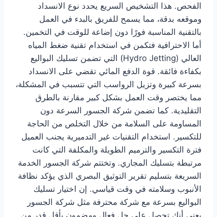
الفحص. هذا التشخيص السريع يحدد نوع الانسداد
وموقعه بدقة، مما يسمح للفريق بالبدء في العمل
بالتقنية المناسبة فورًا دون إضاعة للوقت في التخمين.
أما الاحترافية فتكمن في استخدام تقنية ضغط المياه
العالي (Hydro Jetting) التي تضمن تسليك البواليع
بكفاءة فائقة. قوة الدفع المائي تقضي على الانسداد
بسرعة كبيرة وتزيل الرواسب التي تتسبب في المشكلة،
مما يختصر وقت العمل بشكل كبير مقارنة بالطرق
التقليدية. كما تضمن شركة الجسور السرعة دون
المساومة على السلامة من خلال التخلص من الحاجة
للتكسير. استخدام التقنيات غير التدميرية يجنب العميل
فترة التكسير والترميم الطويلة والمكلفة التي كانت
مرتبطة بتسليك المجاري. وتختتم شركة الجسور الخدمة
السريعة بتسليم تقرير التوثيق البصري الذي يؤكد نظافة
الأنبوب وسلامته في وقت قياسي. إن اختيار تسليك
البواليع بسرعة مع شركة محترفة مثل شركة الجسور
يعني أنك تحصل على حل فعال ومضمون بأقل قدر من