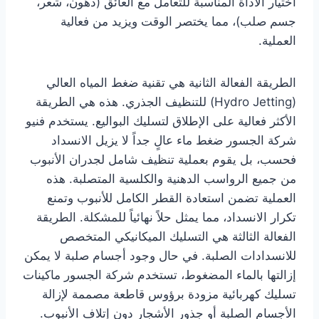
اختيار الأداة المناسبة للتعامل مع العائق (دهون، شعر،
جسم صلب)، مما يختصر الوقت ويزيد من فعالية
العملية.
الطريقة الفعالة الثانية هي تقنية ضغط المياه العالي
(Hydro Jetting) للتنظيف الجذري. هذه هي الطريقة
الأكثر فعالية على الإطلاق لتسليك البواليع. يستخدم فنيو
شركة الجسور ضغط ماء عالٍ جداً لا يزيل الانسداد
فحسب، بل يقوم بعملية تنظيف شامل لجدران الأنبوب
من جميع الرواسب الدهنية والكلسية المتصلبة. هذه
العملية تضمن استعادة القطر الكامل للأنبوب وتمنع
تكرار الانسداد، مما يمثل حلاً نهائياً للمشكلة. الطريقة
الفعالة الثالثة هي التسليك الميكانيكي المتخصص
للانسدادات الصلبة. في حال وجود أجسام صلبة لا يمكن
إزالتها بالماء المضغوط، تستخدم شركة الجسور ماكينات
تسليك كهربائية مزودة برؤوس قاطعة مصممة لإزالة
الأجسام الصلبة أو جذور الأشجار دون إتلاف الأنبوب.