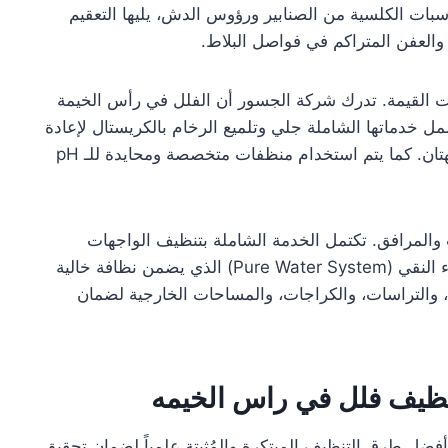
رسبات الكلسية من الصنابير ورؤوس الدش، يليها التعقيم
 والعفن المتراكم في فواصل البلاط.
ضيات القيمة. تدرك شركة الجسور أن الفلل في رأس الخيمة
شمل خدماتها الشاملة جلي وتلميع الرخام بالكريستال لإعادة
اللمعان الأصلي للأرضية وإزالة الخدوش البسيطة والبهتان. كما يتم استخدام منظفات متخصصة ومحايدة للـ pH
 والمرافق. تكتمل الخدمة الشاملة بتنظيف الواجهات
الزجاجية والنوافذ في الارتفاعات باستخدام نظام الماء النقي (Pure Water System) الذي يضمن نظافة خالية
، والتراسات، والكراجات، والمساحات الخارجية لضمان
ظيف فلل في راس الخيمه
ضل طرق التنظيف المبتكرة والمُثبتة علمياً لضمان تحقيق