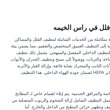
لل في راس الخيمه
 متكاملة من الخدمات الشاملة لتنظيف الفلل والمساكن
ة إلى التنظيف العميق المتخصص والتعقيم، مما يضمن بيئة
ـ التنظيف الداخلي المفصل والمنهجي. يشمل ذلك تنظيف
ءة، والثريات، ووصولاً إلى مسح وتنظيف الجدران والأبواب
ث الثابت والمتحرك بعناية فائقة، وإزالة الغبار والأتربة
المتراكمة باستخدام ماكينات شفط متقدمة مزودة بفلاتر HEPA لضمان جودة الهواء الداخلي. هذا التنظيف
 والمرافق الخدمية. يتم إيلاء اهتمام خاص لـ المطابخ
يشمل التنظيف الشامل إزالة الشحوم والزيوت المتصلبة من
ف وتطهير خزائن المطبخ من الداخل والخارج. أما