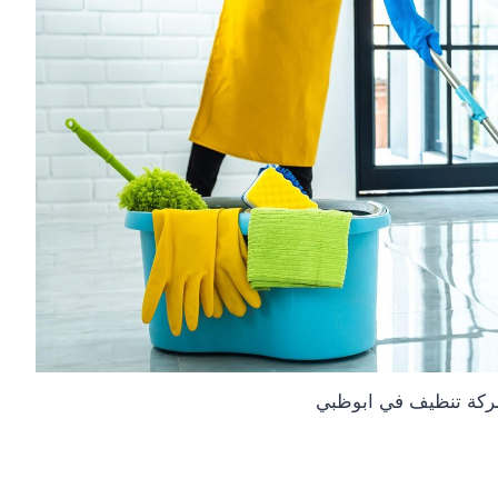
كة تنظيف في ابوظبي