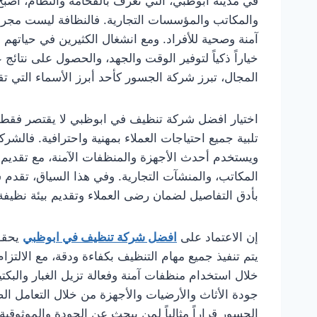
في مدينة أبوظبي، التي تُعرف بالفخامة والنظام، أصب
والمكاتب والمؤسسات التجارية. فالنظافة ليست مجرد
آمنة وصحية للأفراد. ومع انشغال الكثيرين في حياته
خياراً ذكياً لتوفير الوقت والجهد، والحصول على نتائج
المجال، تبرز شركة الجسور كأحد أبرز الأسماء التي 
اختيار افضل شركة تنظيف في ابوظبي لا يقتصر فقط 
تلبية جميع احتياجات العملاء بمهنية واحترافية. فالشر
ويستخدم أحدث الأجهزة والمنظفات الآمنة، مع تقديم 
المكاتب، والمنشآت التجارية. وفي هذا السياق، تقدم شر
بأدق التفاصيل لضمان رضى العملاء وتقديم بيئة نظيفة 
إن الاعتماد على
افضل شركة تنظيف في ابوظبي
يحقق 
يتم تنفيذ جميع مهام التنظيف بكفاءة ودقة، مع الالتزام
خلال استخدام منظفات آمنة وفعالة تزيل الغبار والبكتيري
جودة الأثاث والأرضيات والأجهزة من خلال التعامل الص
الجسور قراراً مثالياً لمن يبحث عن الجودة والموثوقية.