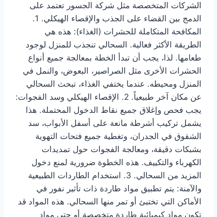
الشركات المتخصصة مثل شركة الجسور تعتمد على
الدمج بين القضاء على الجذب والإقصاء الهيكلي. 1.
المكافحة المتكاملة للحشرات (الغذاء): هذه هي
الطريقة الأكثر فعالية. السحالي تنجذب للمنزل لوجود
طعامها. لذا، يجب أن تبدأ الخطة بمعالجة جميع أنواع
الحشرات الأخرى مثل الصراصير، البعوض، والنمل في
المنزل ومحيطه. عندما يختفي الغذاء، تبحث السحالي
عن مكان آخر طبيعياً. 2. الإقصاء الهيكلي وسد الفجوات:
يجب فحص وإغلاق جميع نقاط الدخول المحتملة. هذا
يشمل تركيب أشرطة مانعة على أسفل الأبواب، سد
الشقوق في الجدران، وتغطية جميع فتحات التهوية
بشبكات دقيقة، ومعالجة الفجوات حول تمديدات
الكهرباء والتكييف. هذه الخطوة ضرورية لمنع دخول
المزيد من السحالي. 3. استخدام الطاردات الطبيعية
والآمنة: يتم تطبيق مواد طاردة ذات تأثير نفور في
الأماكن التي تختبئ أو تمر منها السحالي. هذه المواد قد
تكون مواد كيميائية طاردة متخصصة أو حتى مواد