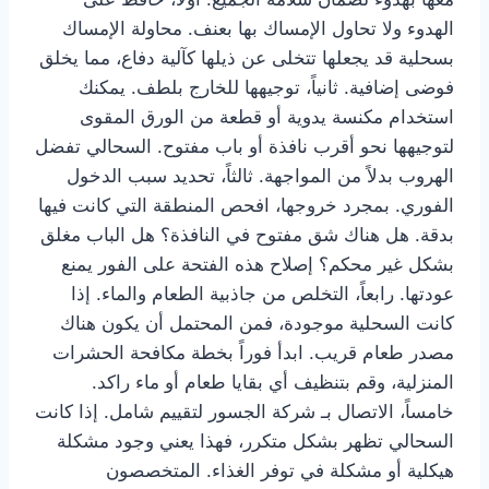
الهدوء ولا تحاول الإمساك بها بعنف. محاولة الإمساك
بسحلية قد يجعلها تتخلى عن ذيلها كآلية دفاع، مما يخلق
فوضى إضافية. ثانياً، توجيهها للخارج بلطف. يمكنك
استخدام مكنسة يدوية أو قطعة من الورق المقوى
لتوجيهها نحو أقرب نافذة أو باب مفتوح. السحالي تفضل
الهروب بدلاً من المواجهة. ثالثاً، تحديد سبب الدخول
الفوري. بمجرد خروجها، افحص المنطقة التي كانت فيها
بدقة. هل هناك شق مفتوح في النافذة؟ هل الباب مغلق
بشكل غير محكم؟ إصلاح هذه الفتحة على الفور يمنع
عودتها. رابعاً، التخلص من جاذبية الطعام والماء. إذا
كانت السحلية موجودة، فمن المحتمل أن يكون هناك
مصدر طعام قريب. ابدأ فوراً بخطة مكافحة الحشرات
المنزلية، وقم بتنظيف أي بقايا طعام أو ماء راكد.
خامساً، الاتصال بـ شركة الجسور لتقييم شامل. إذا كانت
السحالي تظهر بشكل متكرر، فهذا يعني وجود مشكلة
هيكلية أو مشكلة في توفر الغذاء. المتخصصون