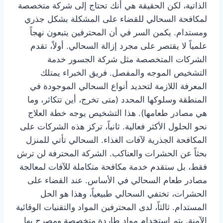
الذاتية، لكن الحقيقة هي أنك تحتاج إلى شركة متخصصة
لمكافحة السحالي للقضاء على المشكلة بشكل جذري
ومستدام. يكمن السر في أن المحترفين يتبعون نهجاً
علمياً لا يقتصر على مجرد إزالة السحالي. أولاً، تقدم
الشركات المتخصصة مثل شركة الجسور خدمة
التشخيص الموجه والمفصل. فريق الخبراء يمتلك
المعرفة اللازمة لتحديد أنواع السحالي الموجودة في
المنطقة وسلوكها المحدد (متى تخرج، أين تتكاثر، وما
هي مصادر طعامها). هذا التشخيص يوجه خطة العلاج
نحو الحلول الأكثر فعالية. ثانياً، تركز هذه الشركات على
المكافحة الجذرية لآفات الغذاء. السحالي تأتي للمنزل
بحثاً عن الحشرات والعناكب. الشركة المحترفة لن ترش
فقط، بل ستقدم خدمة مكافحة متكاملة للآفات لمعالجة
مصادر طعام السحالي في الأساس. عند القضاء على
الحشرات، تختفي السحالي طبيعياً، وهذا هو الحل
المستدام. ثالثاً، لدى المحترفين المواد والتقنيات الوقائية
الآمنة. يتم استخدام مواد طاردة متخصصة ومصرح بها