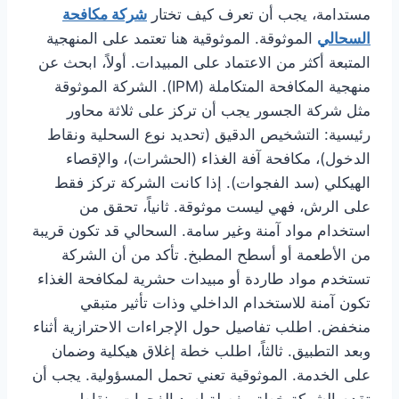
مستدامة، يجب أن تعرف كيف تختار
شركة مكافحة
السحالي
الموثوقة. الموثوقية هنا تعتمد على المنهجية
المتبعة أكثر من الاعتماد على المبيدات. أولاً، ابحث عن
منهجية المكافحة المتكاملة (IPM). الشركة الموثوقة
مثل شركة الجسور يجب أن تركز على ثلاثة محاور
رئيسية: التشخيص الدقيق (تحديد نوع السحلية ونقاط
الدخول)، مكافحة آفة الغذاء (الحشرات)، والإقصاء
الهيكلي (سد الفجوات). إذا كانت الشركة تركز فقط
على الرش، فهي ليست موثوقة. ثانياً، تحقق من
استخدام مواد آمنة وغير سامة. السحالي قد تكون قريبة
من الأطعمة أو أسطح المطبخ. تأكد من أن الشركة
تستخدم مواد طاردة أو مبيدات حشرية لمكافحة الغذاء
تكون آمنة للاستخدام الداخلي وذات تأثير متبقي
منخفض. اطلب تفاصيل حول الإجراءات الاحترازية أثناء
وبعد التطبيق. ثالثاً، اطلب خطة إغلاق هيكلية وضمان
على الخدمة. الموثوقية تعني تحمل المسؤولية. يجب أن
تقدم الشركة خطة مفصلة لسد الفجوات ونقاط