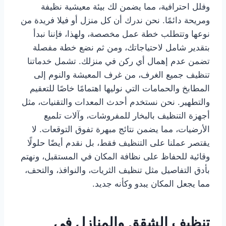
وفلل احترافية، مما يضمن لك بيئة معيشية نظيفة
ومريحة دائمًا. نحن ندرك أن كل منزل أو فيلا فريدة من
نوعها وتتطلب خطة عمل مخصصة، ولهذا، فإننا نبدأ
بتقدير شامل لاحتياجاتك، ومن ثم نضع خطة مفصلة
تضمن عدم إهمال أي ركن في منزلك. تشمل خدماتنا
تنظيف جميع الغرف، من غرف المعيشة والنوم إلى
المطابخ والحمامات التي نوليها اهتمامًا خاصًا للتعقيم
والتطهير. نحن نستخدم أحدث المعدات والتقنيات، مثل
أجهزة التنظيف بالبخار للمفروشات، وآلات تلميع
الأرضيات، مما يضمن نتائج مبهرة تفوق التوقعات. لا
يقتصر عملنا على التنظيف فقط، بل نقدم أيضًا حلولًا
وقائية للحفاظ على نظافة المكان في المستقبل، ونهتم
بأدق التفاصيل مثل تنظيف الثريات، والنوافذ، والتحف،
مما يجعل المكان يبدو وكأنه جديد.
تنظيف الشقق والمنازل في