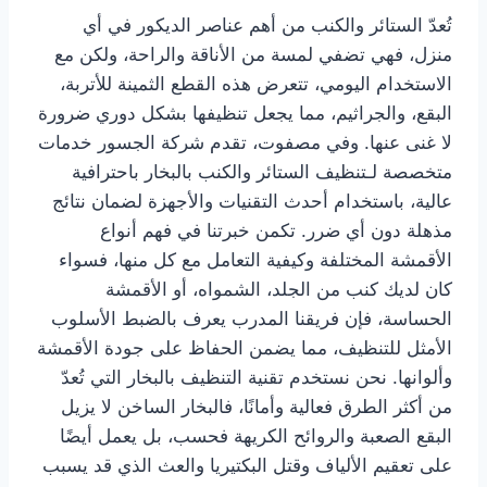
تُعدّ الستائر والكنب من أهم عناصر الديكور في أي
منزل، فهي تضفي لمسة من الأناقة والراحة، ولكن مع
الاستخدام اليومي، تتعرض هذه القطع الثمينة للأتربة،
البقع، والجراثيم، مما يجعل تنظيفها بشكل دوري ضرورة
لا غنى عنها. وفي مصفوت، تقدم شركة الجسور خدمات
متخصصة لـتنظيف الستائر والكنب بالبخار باحترافية
عالية، باستخدام أحدث التقنيات والأجهزة لضمان نتائج
مذهلة دون أي ضرر. تكمن خبرتنا في فهم أنواع
الأقمشة المختلفة وكيفية التعامل مع كل منها، فسواء
كان لديك كنب من الجلد، الشمواه، أو الأقمشة
الحساسة، فإن فريقنا المدرب يعرف بالضبط الأسلوب
الأمثل للتنظيف، مما يضمن الحفاظ على جودة الأقمشة
وألوانها. نحن نستخدم تقنية التنظيف بالبخار التي تُعدّ
من أكثر الطرق فعالية وأمانًا، فالبخار الساخن لا يزيل
البقع الصعبة والروائح الكريهة فحسب، بل يعمل أيضًا
على تعقيم الألياف وقتل البكتيريا والعث الذي قد يسبب