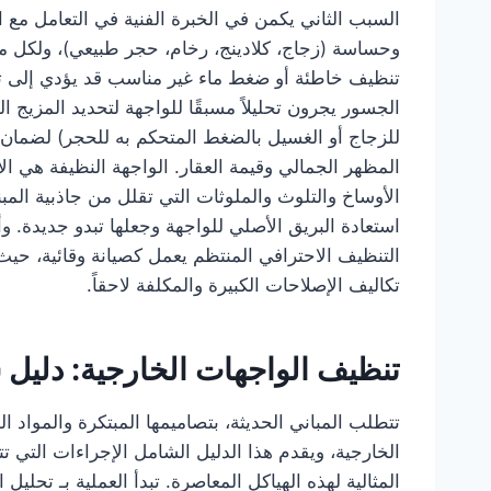
السبب الثاني يكمن في الخبرة الفنية في التعامل مع ال
وحساسة (زجاج، كلادينج، رخام، حجر طبيعي)، ولكل ماد
تنظيف خاطئة أو ضغط ماء غير مناسب قد يؤدي إلى تآ
الجسور يجرون تحليلاً مسبقًا للواجهة لتحديد المزيج ا
للزجاج أو الغسيل بالضغط المتحكم به للحجر) لضمان ن
المظهر الجمالي وقيمة العقار. الواجهة النظيفة هي الا
الأوساخ والتلوث والملوثات التي تقلل من جاذبية الم
استعادة البريق الأصلي للواجهة وجعلها تبدو جديدة. و
التنظيف الاحترافي المنتظم يعمل كصيانة وقائية، حي
تكاليف الإصلاحات الكبيرة والمكلفة لاحقاً.
تنظيف الواجهات الخارجية: دليل 
تتطلب المباني الحديثة، بتصاميمها المبتكرة والمواد
الخارجية، ويقدم هذا الدليل الشامل الإجراءات التي 
المثالية لهذه الهياكل المعاصرة. تبدأ العملية بـ تحل