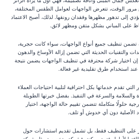
 تعكس جمال المبنى وأناقة تصميمه، فهي أول ما يراه الزائر
ع مرور الوقت، تتعرض الواجهات لعوامل الطقس المختلفة،
ؤدي إلى تدهور مظهرها وفقدان رونقها. لذلك، أصبح الاعتماد
اظ على المباني بشكل متقن ومظهر لائق.
ضمن تنظيف جميع أنواع الواجهات، سواء كانت حجرية،
ت والتقنيات الحديثة التي تضمن إزالة الأوساخ والدهون
ة. إن اختيار شركة محترفة في تنظيف الواجهات يضمن نتيجة
 عند استخدام طرق تقليدية غير فعالة.
التي تقدم خدماتها بكل احترافية لتلبية احتياجات العملاء
 والسلامة والسرعة في التنفيذ. بفضل خبرتها الطويلة
 حلولًا متكاملة تتضمن تقييم حالة الواجهة، اختيار
 الأصلية دون أي خدوش أو تلف.
 على التنظيف فقط، بل تشمل تقديم استشارات حول
نظافتها لأطول فترة ممكنة. فشركة متخصصة مثل شركة