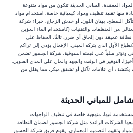
مواد المعقدة. المباني الحديثة تتكون من مواد متنوعة
ة منها تقنية تنظيف ومواد كيميائية خاصة. استخدام مواد
كل السطح، بهتان اللون، أو خدش الزجاج. خبراء شركة
لمثالي من المنظفات والتقنيات (كاستخدام الماء المؤين
ظافة عميقة دون إلحاق أي ضرر. ثالثًا، الحفاظ على
نطباع الأول الذي يتركه المبنى. الإهمال يؤدي إلى تراكم
بنى وتؤثر سلباً على قيمته السوقية. شركة الجسور تضمن
أخيرًا، التوفير في الوقت والجهد والمال على المدى الطويل.
ث يكتشف أي علامات تآكل أو تشقق مبكر، مما يقلل من
شامل للمباني الحديثة
 المستخدمة فيها، منهجية خاصة في تنظيف الواجهات
تتبعها الشركات الرائدة مثل شركة الجسور لضمان النظافة
يل المواد وتقييم التصميم المعماري. يقوم فريق شركة الجسور